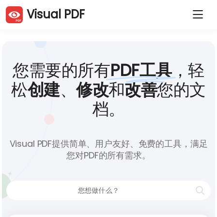
Visual PDF
重复 PDF 页面
删除 PDF 页面
旋转 PDF 页面
排序PDF页面
裁剪PDF
压缩PDF
您需要的所有
PDF工具
，轻
提取 PDF 页面
拆分 PDF
合并PDF
JPG 转 PDF
松
创建
、
修改
和
改善
您的文
PDF 转 JPG
网站转 PDF
档。
Word 转 PDF
Excel 转 PDF
PowerPoint 转 PDF
签署 PDF
保护 PDF
解锁 PDF
Visual PDF提供简单、用户友好、免费的工具，满足
添加水印
您对PDF的所有需求。
中国人 (Zh)