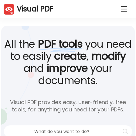
Visual PDF
PDF-Seiten duplizieren
PDF-Seiten löschen
PDF-Seiten drehen
PDF-Seiten neu anordnen
PDF zuschneiden
PDF komprimieren
All the
PDF tools
you need
PDF-Seiten extrahieren
PDF teilen
PDFs zusammenführen
JPG zu PDF
to easily
create
,
modify
PDF zu JPG
Website zu PDF
and
improve
your
Word in PDF
Excel zu PDF
PowerPoint zu PDF
PDF signieren
documents.
PDF schützen
PDF entsperren
Add watermark
Visual PDF provides easy, user-friendly, free
tools, for anything you need for your PDFs.
Deutsch (De)