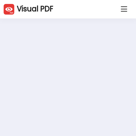
Visual PDF
Dupliquer des pages PDF
Supprimer des pages PDF
Pivoter des pages PDF
Déplacer des pages PDF
Rogner PDF
Compresser des PDF
Extraire des pages PDF
Diviser un PDF
Fusionner des PDF
JPG vers PDF
PDF vers JPG
Site web vers PDF
Word vers PDF
Excel vers PDF
PowerPoint vers PDF
Signer un PDF
Protéger un PDF
Déverrouiller un PDF
Ajouter un filigrane
Français (Fr)