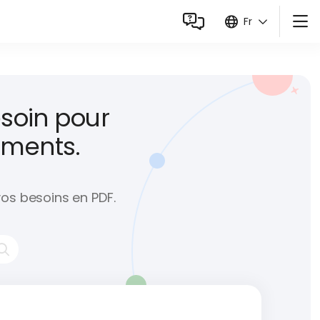
Fr
English (En)
Blog
Découvrir Visual PDF
Français (Fr)
API développeurs
Español (Es)
soin pour
Italiano (It)
ments.
Deutsch (De)
Português (Pt)
 vos besoins en PDF.
中国人 (Zh)
हिंदी (Hi)
Русский (Ru)
Bahasa Indonesia (Id)