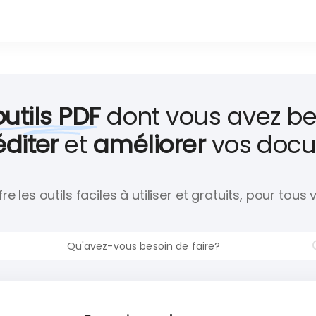
Convertir
Sécuriser
 PDF
JPG vers PDF
Signer un PDF
PDF vers JPG
Protéger un PDF
outils PDF
dont vous avez be
Site web vers PDF
Déverrouiller un PDF
éditer
et
améliorer
vos docu
Word vers PDF
Ajouter un filigrane
Excel vers PDF
re les outils faciles à utiliser et gratuits, pour tous
PowerPoint vers PDF